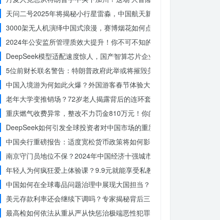
天问二号2025年将揭秘小行星雷淼，中国航天新时代即将开启
3000架无人机演绎中国式浪漫，赛博烟花如何点亮夜空？
2024年公安监所管理质效大提升！你不可不知的法治文明新举措
DeepSeek模型适配速度惊人，国产智算芯片企业仅用一周完成！未
5位前财长联名警告：特朗普政府此举或将摧毁美国信誉？
中国入境游为何如此火爆？外国游客春节体验大揭秘
老年大学变推销场？72岁老人揭露背后的连环套
重庆燃气收费异常，整改不力罚金810万元！你的权益被侵犯了吗？
DeepSeek如何引发全球投资者对中国市场的重新评估？
中国央行重磅报告：适度宽松货币政策将如何影响你的消费？
南京守门员地位不保？2024年中国经济十强城市大洗牌
年轻人为何疯狂爱上体验课？9.9元就能享受私教课的秘密
中国如何在全球毒品问题治理中展现大国担当？揭秘中国方案的独特力
美元存款利率还会继续下调吗？专家揭秘背后三大原因
最高检如何依法从重从严从快惩治极端恶性犯罪？揭秘重大案件背后的