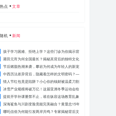
热点
文章
随机
新闻
孩子学习困难、拒绝上学？这些门诊为你揭示背后的真相
莆田元宵为何全国最长？揭秘其背后的独特文化价值
节后燃脂热潮来袭，攀岩为何成为年轻人的新宠？
中西历法差异背后，隐藏着怎样的文明密码？——专访南京大学周礼勇
情人节红包竟是陷阱？小心你的钱财被温柔刀割走
冰雪产业规模将破万亿！这届亚洲冬季运动会给浙江企业带来哪些商机
提前开学补课屡禁不止，谁在纵容这场教育乱象？
深海鲨鱼与川剧变脸竟能完美融合？黄显忠15年水下默剧惊艳全场
哪吒信俗为何能引发两岸共鸣？专家揭秘背后文化符号的力量