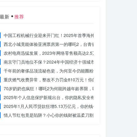
最新
推荐
中国工程机械行业迎来开门红！2025年首季海外订单激增，你准备好
西北小城竟能体验亚洲票房第一的哪吒2，台青们为何如此惊叹？
农村电商迅猛发展，2023年网络零售额高达2.5万亿！你还在等什么？
南京守门员地位不保？2024年中国经济十强城市大洗牌
千年前的奢侈品顶流秘色瓷，为何至今仍能圈粉世界？揭秘其神秘魅力
重庆燃气收费异常，整改不力罚金810万元！你的权益被侵犯了吗？
70岁奶奶也疯狂！哪吒2为何能跨越年龄界限，吸引全民观影？
2025年个人信息保护新规出台，你的隐私安全有保障了吗？
2025年1月人民币贷款狂增5.13万亿元，你的钱包准备好了吗？
情人节红包竟是陷阱？小心你的钱财被温柔刀割走