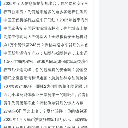
2025年个人信息保护新规出台，你的隐私安全有保障了吗？
春节新潮流：为何越来越多的返乡客选择住酒店而不是家里？
中国工程机械行业迎来开门红！2025年首季海外订单激增，你准备好
中国牵头制定国际旅游城市标准，你的城市上榜了吗？
高粱中惊现两大关键基因！全球粮食安全危机能否就此终结？
刷1万个赞只需248元？揭秘网络水军背后的灰色产业链
中国新能源汽车产业：炫酷与残酷并存，未来还能走多远？
1.5亿年前的秘密：政和八闽鸟如何改写鸟类演化历史？
春节后快递高峰，你的包裹真的安全吗？警惕空包诈骗
哪吒之魔童闹海翻译难题：急急如律令如何跨越文化鸿沟？
70岁奶奶也疯狂！哪吒2为何能跨越年龄界限，吸引全民观影？
西北小城竟能体验亚洲票房第一的哪吒2，台青们为何如此惊叹？
黄牛为何屡禁不止？揭秘倒票背后的惊人内幕
27省份CPI同比上涨，宁夏11连降！你的钱包还好吗？
2025年1月人民币贷款狂增5.13万亿元，你的钱包准备好了吗？
丹麦人竟想从特朗普手中买下加州？这场‘大冒险’背后藏着什么秘密