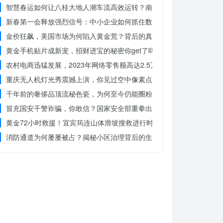
智慧春运如何让八桂大地人潮车流高效运转？南宁铁路枢纽的秘密武器
新春第一会释放强烈信号：中小企业如何抓住数字化转型的机遇？
金价狂飙，美国市场为何陷入黄金荒？背后的真相令人
黄金手机贴片成新宠，招财进宝的秘密你get了吗？
农村电商迅猛发展，2023年网络零售额高达2.5万亿！你还在等什么？
重庆无人机灯光秀震撼上演，你见过空中像素点的奇迹吗？
千年前的奢侈品顶流秘色瓷，为何至今仍能圈粉世界？揭秘其神秘魅力
冒充国安干警诈骗，你敢信？国家安全部重拳出击，犯罪团伙被一网打
黄金72小时救援！宜宾筠连山体滑坡搜救进行时，无人机遥感技术助
消防通道为何屡屡被占？揭秘小区治理背后的生命线危机