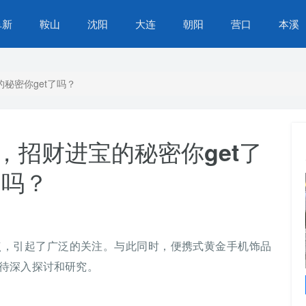
阜新
鞍山
沈阳
大连
朝阳
营口
本溪
秘密你get了吗？
，招财进宝的秘密你get了
吗？
点，引起了广泛的关注。与此同时，便携式黄金手机饰品
待深入探讨和研究。
苏家屯区营商环境再提升，办事不找关系，服务
升级，群众生活更便捷